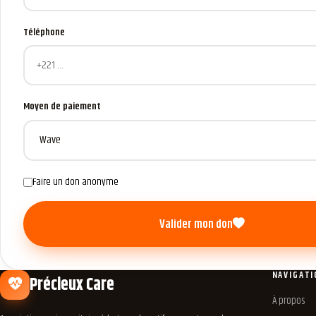
Téléphone
Moyen de paiement
Faire un don anonyme
Valider mon don
NAVIGATI
Précieux Care
À propos