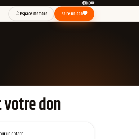
Espace membre
Faire un don
 votre don
our un enfant.