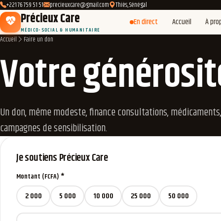
+221 76 759 51 51
precieuxcare@gmail.com
Thiès, Sénégal
Précieux Care
En direct
Accueil
À pro
MÉDICO-SOCIAL & HUMANITAIRE
Accueil
Faire un don
Votre générosit
Un don, même modeste, finance consultations, médicaments, 
campagnes de sensibilisation.
Je soutiens Précieux Care
Montant (FCFA) *
2 000
5 000
10 000
25 000
50 000